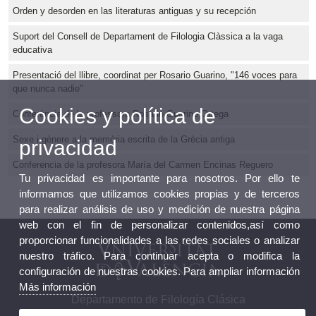
Orden y desorden en las literaturas antiguas y su recepción
Suport del Consell de Departament de Filologia Clàssica a la vaga
educativa
Presentació del llibre, coordinat per Rosario Guarino, "146 voces para
que nunca nadie"
Cookies y política de
Conferència de la professora Rosario Guarino Ortega
Sexe i gènere a la memòria escrita de la Grècia antiga
privacidad
Conferencia de la profesora María del Carmen Encinas Reguero
Tu privacidad es importante para nosotros. Por ello te
informamos que utilizamos cookies propias y de terceros
para realizar análisis de uso y medición de nuestra página
web con el fin de personalizar contenidos,así como
proporcionar funcionalidades a las redes sociales o analizar
nuestro tráfico. Para continuar acepta o modifica la
configuración de nuestras cookies. Para ampliar información
Más información
Departamento de Filología Clásica