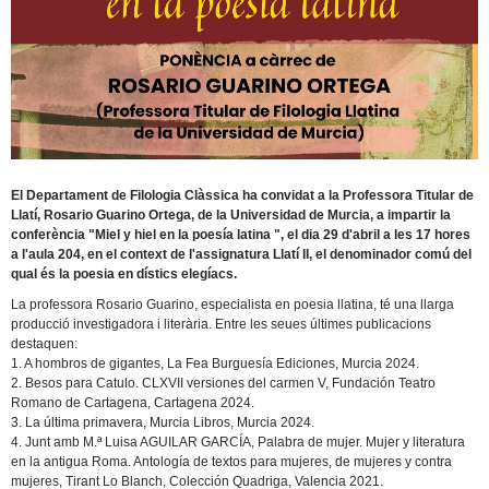
El Departament de Filologia Clàssica ha convidat a la Professora Titular de
Llatí, Rosario Guarino Ortega, de la Universidad de Murcia, a impartir la
conferència "Miel y hiel en la poesía latina ", el dia 29 d'abril a les 17 hores
a l'aula 204, en el context de l'assignatura Llatí II, el denominador comú del
qual és la poesia en dístics elegíacs.
La professora Rosario Guarino, especialista en poesia llatina, té una llarga
producció investigadora i literària. Entre les seues últimes publicacions
destaquen:
1. A hombros de gigantes, La Fea Burguesía Ediciones, Murcia 2024.
2. Besos para Catulo. CLXVII versiones del carmen V, Fundación Teatro
Romano de Cartagena, Cartagena 2024.
3. La última primavera, Murcia Libros, Murcia 2024.
4. Junt amb M.ª Luisa AGUILAR GARCÍA, Palabra de mujer. Mujer y literatura
en la antigua Roma. Antología de textos para mujeres, de mujeres y contra
mujeres, Tirant Lo Blanch, Colección Quadriga, Valencia 2021.