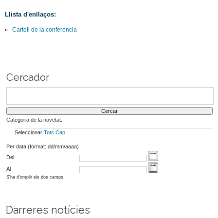
Llista d'enllaços:
Cartell de la conferència
Cercador
Categoria de la novetat:
Seleccionar
Tots
Cap
Per data (format: dd/mm/aaaa)
Del
Al
S'ha d'omplir els dos camps
Darreres notícies