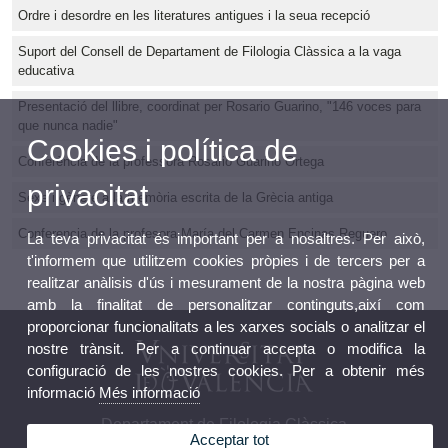
Ordre i desordre en les literatures antigues i la seua recepció
Suport del Consell de Departament de Filologia Clàssica a la vaga
educativa
Presentació del llibre, coordinat per Rosario Guarino, "146 voces para
que nunca nadie"
Cookies i política de
Conferència de la professora Rosario Guarino Ortega
privacitat
Sexe i gènere a la memòria escrita de la Grècia antiga
Conferencia de la profesora María del Carmen Encinas Reguero
La teva privacitat és important per a nosaltres. Per això,
t'informem que utilitzem cookies pròpies i de tercers per a
realitzar anàlisis d'ús i mesurament de la nostra pàgina web
amb la finalitat de personalitzar continguts,així com
proporcionar funcionalitats a les xarxes socials o analitzar el
nostre trànsit. Per a continuar accepta o modifica la
configuració de les nostres cookies. Per a obtenir més
informació
Més informació
Departament de Filologia Clàssica
Acceptar tot