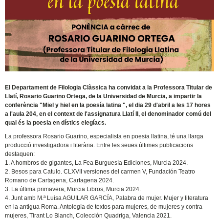
El Departament de Filologia Clàssica ha convidat a la Professora Titular de
Llatí, Rosario Guarino Ortega, de la Universidad de Murcia, a impartir la
conferència "Miel y hiel en la poesía latina ", el dia 29 d'abril a les 17 hores
a l'aula 204, en el context de l'assignatura Llatí II, el denominador comú del
qual és la poesia en dístics elegíacs.
La professora Rosario Guarino, especialista en poesia llatina, té una llarga
producció investigadora i literària. Entre les seues últimes publicacions
destaquen:
1. A hombros de gigantes, La Fea Burguesía Ediciones, Murcia 2024.
2. Besos para Catulo. CLXVII versiones del carmen V, Fundación Teatro
Romano de Cartagena, Cartagena 2024.
3. La última primavera, Murcia Libros, Murcia 2024.
4. Junt amb M.ª Luisa AGUILAR GARCÍA, Palabra de mujer. Mujer y literatura
en la antigua Roma. Antología de textos para mujeres, de mujeres y contra
mujeres, Tirant Lo Blanch, Colección Quadriga, Valencia 2021.