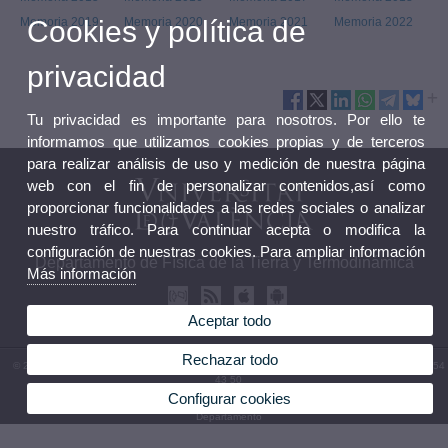
Cookies y política de
Memoria 2019
Memoria 2020
Memoria 2021
Memoria 2022
privacidad
Tu privacidad es importante para nosotros. Por ello te
informamos que utilizamos cookies propias y de terceros
para realizar análisis de uso y medición de nuestra página
web con el fin de personalizar contenidos,así como
proporcionar funcionalidades a las redes sociales o analizar
nuestro tráfico. Para continuar acepta o modifica la
configuración de nuestras cookies. Para ampliar información
Departamento de Física de la Tierra y Termodinámica
Más información
Aceptar todo
Rechazar todo
© 2026 UV. - Av. Vicent Andrés Estellés, 19 46100 Burjassot, Valencia.Teléfono: (+34) 96 354
43 50
Configurar cookies
Aviso legal
|
Accesibilidad
|
Política privacidad
|
Cookies
|
Transparencia
|
Buzón
Departamento