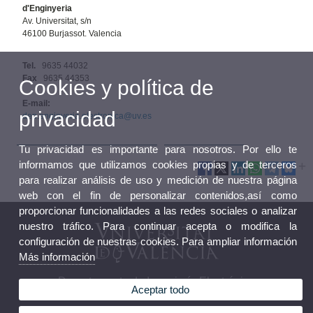
d'Enginyeria
Av. Universitat, s/n
46100 Burjassot. Valencia
Tel.
9635 44032
Fax
9635 44353
Cookies y política de
E-mail:
privacidad
dep.enginyeria.electronica@uv.es
Tu privacidad es importante para nosotros. Por ello te
informamos que utilizamos cookies propias y de terceros
para realizar análisis de uso y medición de nuestra página
web con el fin de personalizar contenidos,así como
proporcionar funcionalidades a las redes sociales o analizar
nuestro tráfico. Para continuar acepta o modifica la
configuración de nuestras cookies. Para ampliar información
Más información
Departamento de Ingeniería Electrónica
Aceptar todo