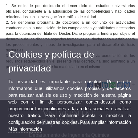
1. Se entiende por doctorado el tercer ciclo de estudios universitarios
oficiales, conducente a la adquisición de las competencias y habilidades
relacionadas con la investigación científica de calidad.
2. Se denomina programa de doctorado a un conjunto de actividades
conducentes a la adquisición de las competencias y habilidades necesarias
para la obtención del título de Doctor. Dicho programa tendrá por objeto el
desarrollo de los distintos aspectos formativos del doctorando y establecerá
los procedimientos y líneas de investigación para el desarrollo de tesis
doctorales.
Cookies y política de
3. Tiene la consideración de doctorando quien, previa acreditación de los
requisitos establecidos en el presente real decreto, ha sido admitido a un
privacidad
programa de doctorado y se ha matriculado en el mismo.
Tu privacidad es importante para nosotros. Por ello te
informamos que utilizamos cookies propias y de terceros
para realizar análisis de uso y medición de nuestra página
web con el fin de personalizar contenidos,así como
proporcionar funcionalidades a las redes sociales o analizar
nuestro tráfico. Para continuar acepta o modifica la
configuración de nuestras cookies. Para ampliar información
Más información
Departamento de Ingeniería Química