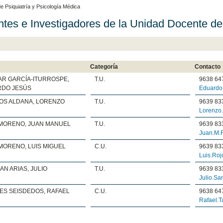
 Psiquiatría y Psicología Médica
tes e Investigadores de la Unidad Docente de 
Categoría
Contacto
AR GARCÍA-ITURROSPE,
T.U.
9638 64
DO JESÚS
Eduardo
NOS ALDANA, LORENZO
T.U.
9639 83
Lorenzo
MORENO, JUAN MANUEL
T.U.
9639 83
Juan.M.
MORENO, LUIS MIGUEL
C.U.
9639 83
Luis.Ro
AN ARIAS, JULIO
T.U.
9639 83
Julio.S
ES SEISDEDOS, RAFAEL
C.U.
9638 64
Rafael.