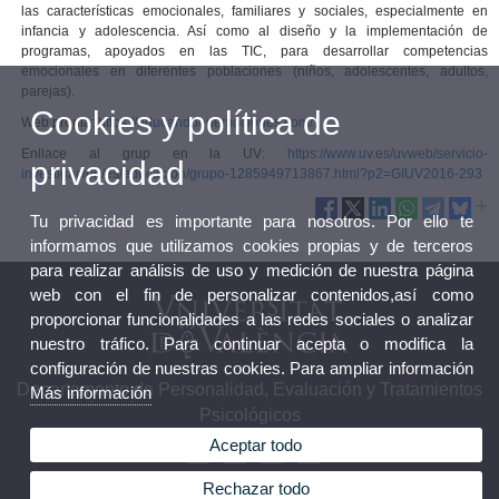
las características emocionales, familiares y sociales, especialmente en
infancia y adolescencia. Así como al diseño y la implementación de
programas, apoyados en las TIC, para desarrollar competencias
emocionales en diferentes poblaciones (niños, adolescentes, adultos,
parejas).
Cookies y política de
Web propia:
https://educandoenemociones.com/​
Enllace al grup en la UV:
https://www.uv.es/uvweb/servicio-
privacidad
investigacion/es/educacion/grupo-1285949713867.html?p2=GIUV2016-293
Tu privacidad es importante para nosotros. Por ello te
informamos que utilizamos cookies propias y de terceros
para realizar análisis de uso y medición de nuestra página
web con el fin de personalizar contenidos,así como
proporcionar funcionalidades a las redes sociales o analizar
nuestro tráfico. Para continuar acepta o modifica la
configuración de nuestras cookies. Para ampliar información
Departamento de Personalidad, Evaluación y Tratamientos
Más información
Psicológicos
Aceptar todo
Rechazar todo