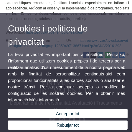
característiques emocionals, familiars i socials, especialment en infància i
adolescència. Així com al disseny i la implementació de programes, recolzats
en les TIC, per a desenvolupar competències emocionals en diferents
poblacions (menuts, adolescents, adults, parelles).
Cookies i política de
Web propia:
https://educandoenemociones.com/​
privacitat
Enllaç al grup en la UV:
https://www.uv.es/uvweb/servei-
investigacio/ca/educacio/grup-1285949713867.html?p2=GIUV2016-293
La teva privacitat és important per a nosaltres. Per això,
t'informem que utilitzem cookies pròpies i de tercers per a
realitzar anàlisis d'ús i mesurament de la nostra pàgina web
amb la finalitat de personalitzar continguts,així com
proporcionar funcionalitats a les xarxes socials o analitzar el
nostre trànsit. Per a continuar accepta o modifica la
configuració de les nostres cookies. Per a obtenir més
informació
Més informació
Departament de Personalitat, Avaluació i Tractaments
Psicològics
Acceptar tot
Rebutjar tot