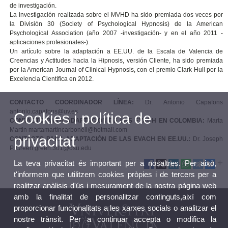
de investigación.
La investigación realizada sobre el MVHD ha sido premiada dos veces por
la División 30 (Society of Psychological Hypnosis) de la American
Psychological Association (año 2007 -investigación- y en el año 2011 -
aplicaciones profesionales-).
Un artículo sobre la adaptación a EE.UU. de la Escala de Valencia de
Creencias y Actitudes hacia la Hipnosis, versión Cliente, ha sido premiada
por la American Journal of Clinical Hypnosis, con el premio Clark Hull por la
Excelencia Científica en 2012.
CONTACTO COORDINADOR LÍNEA:
Dr. Antonio Capafons
antonio.capafons@uv.es
Cookies i política de
CONTACTO PARA ADAPTACIÓN DE LAS EVACH EN COLOMBIA:
Marta
Martin martamartincarbonell@hotmail.com
privacitat
CONTACTO PARA ADAPTACIÓN DE LAS EVACH EN EE.UU.:
Dr. Joseph
P. Green green.301@osu.edu
La teva privacitat és important per a nosaltres. Per això,
t'informem que utilitzem cookies pròpies i de tercers per a
realitzar anàlisis d'ús i mesurament de la nostra pàgina web
amb la finalitat de personalitzar continguts,així com
proporcionar funcionalitats a les xarxes socials o analitzar el
nostre trànsit. Per a continuar accepta o modifica la