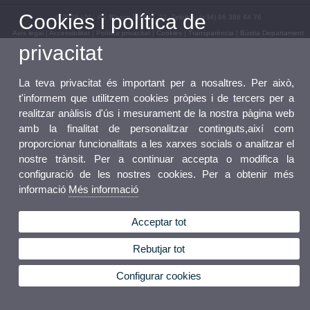
Cookies i política de
© 2026 UV. - Av. Blasco Ibáñez, 21. Telèfon: (+34) 96 386 44 76
Avís legal
|
Accessibilitat
|
Política privacitat
|
Cookies
|
Transparència
|
Bústia Departament
privacitat
La teva privacitat és important per a nosaltres. Per això,
t'informem que utilitzem cookies pròpies i de tercers per a
realitzar anàlisis d'ús i mesurament de la nostra pàgina web
amb la finalitat de personalitzar continguts,així com
proporcionar funcionalitats a les xarxes socials o analitzar el
nostre trànsit. Per a continuar accepta o modifica la
configuració de les nostres cookies. Per a obtenir més
informació
Més informació
Acceptar tot
Rebutjar tot
Configurar cookies