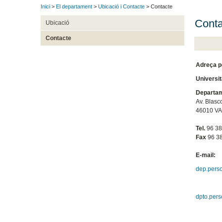
Inici
>
El departament
>
Ubicació i Contacte
> Contacte
Conta
Ubicació
Contacte
Adreça p
Universit
Departame
Av. Blasc
46010 V
Tel.
96 38
Fax
96 38
E-mail:
dep.perso
dpto.per