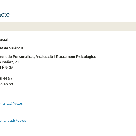
cte
ostal
:
at de València
nt de Personalitat, Avaluació i Tractament Psicològics
o Ibáñez, 21
ALÈNCIA
6 44 57
6 46 69
nalitat@uv.es
sonalidad@uv.es