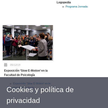
Logopedia
Programa Jornada
05/12/19
Exposición ‘Slow E-Motion’ en la
Facultad de Psicología
Exposición ‘Slow E-Motion’ en la
Cookies y política de
Facultad de Psicología
privacidad