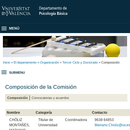
MENÚ
Inicio
>
El departamento
>
Organización
>
Tercer Ciclo y Doctorado
> Composición
SUBMENU
Composición de la Comisión
Composición
Convocatorias y acuerdos
Nombre
Categoría
Contacto
CHÓLIZ
Titular de
Coordinadora
9638 64853
MONTAÑÉS,
Universidad
Mariano.Choliz@uv.e