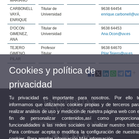
MARIANO
CARBONELL
Titular de
9638 64454
VAYÁ,
Universidad
enrique.carbonell@uv
ENRIQUE
D'OCON
Titular de
9638 64453
GIMENEZ,
Universidad
Ana.Ocon@uv.es
ANA
TEJERO
Profesor
9638 64670
GIMENO,
Titular
Pilar.Tejero@uv.es
PILAR
Cookies y política de
privacidad
Tu privacidad es importante para nosotros. Por ello t
informamos que utilizamos cookies propias y de terceros par
realizar análisis de uso y medición de nuestra página web con e
fin de personalizar contenidos,así como proporciona
Departamento de Psicología Básica
funcionalidades a las redes sociales o analizar nuestro tráfico
Para continuar acepta o modifica la configuración de nuestra
cookies. Para ampliar información
Más información