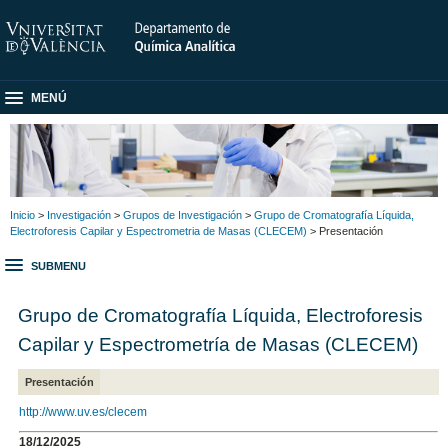
MENÚ
Inicio
>
Investigación
>
Grupos de Investigación
>
Grupo de Cromatografía Líquida,
Electroforesis Capilar y Espectrometria de Masas (CLECEM)
> Presentación
SUBMENU
Grupo de Cromatografía Líquida, Electroforesis
Capilar y Espectrometría de Masas (CLECEM)
Presentación
http://www.uv.es/clecem
18/12/2025