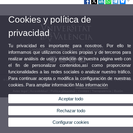
Cookies y política de
privacidad
Tu privacidad es importante para nosotros. Por ello te
Departamento de Química Analítica
informamos que utilizamos cookies propias y de terceros para
realizar análisis de uso y medición de nuestra página web con
el fin de personalizar contenidos,así como proporcionar
funcionalidades a las redes sociales o analizar nuestro tráfico.
Para continuar acepta o modifica la configuración de nuestras
© 2026 UV. - Av. Vicent Andrés Estellés, 19. 46100 Burjassot. España. Teléfono: (+34) 96 354
cookies. Para ampliar información
Más información
40 37
Aviso legal
|
Accesibilidad
|
Política privacidad
|
Cookies
|
Transparencia
|
Buzón
Departamento
Aceptar todo
Rechazar todo
Configurar cookies