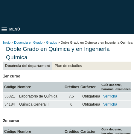
MENÚ
Inicio
>
Docencia en Grado
>
Grados
> Doble Grado en Química y en Ingeniería Química
Doble Grado en Química y en Ingeniería
Química
Docència del departament
Plan de estudios
1er curso
Guía docente,
Código
Nombre
Créditos
Carácter
horarios, exámenes
36821
Laboratorio de Química
7.5
Obligatoria
Ver ficha
34184
Química General II
6
Obligatoria
Ver ficha
2o curso
Guía docente,
Código
Nombre
Créditos
Carácter
horarios, exámenes