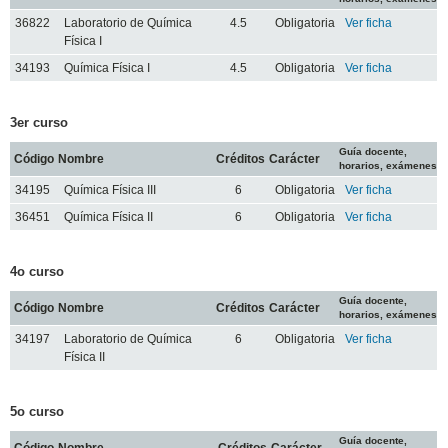
36822
Laboratorio de Química
4.5
Obligatoria
Ver ficha
Física I
34193
Química Física I
4.5
Obligatoria
Ver ficha
3er curso
Guía docente,
Código
Nombre
Créditos
Carácter
horarios, exámenes
34195
Química Física III
6
Obligatoria
Ver ficha
36451
Química Física II
6
Obligatoria
Ver ficha
4o curso
Guía docente,
Código
Nombre
Créditos
Carácter
horarios, exámenes
34197
Laboratorio de Química
6
Obligatoria
Ver ficha
Física II
5o curso
Guía docente,
Código
Nombre
Créditos
Carácter