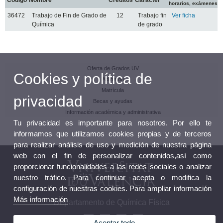
horarios, exámenes
36472
Trabajo de Fin de Grado de
12
Trabajo fin
Ver ficha
Química
de grado
Oferta de Grados UV
Cookies y política de
Admisión
Matrícula
privacidad
Becas y ayudas
Información académica y administrativa
Tu privacidad es importante para nosotros. Por ello te
informamos que utilizamos cookies propias y de terceros
para realizar análisis de uso y medición de nuestra página
web con el fin de personalizar contenidos,así como
proporcionar funcionalidades a las redes sociales o analizar
nuestro tráfico. Para continuar acepta o modifica la
configuración de nuestras cookies. Para ampliar información
Más información
Departamento de Química Física
Aceptar todo