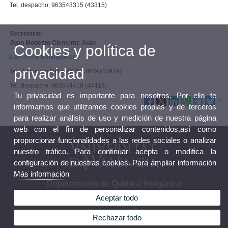
Tel. despacho: 963543315 (43315)
Secretario:
Juan Modesto Clemente Juan
Cookies y política de
juan.m.clemente@uv.es
privacidad
Tel. despacho Dept. 963543929 (43929)
Tel. despacho: 963544418 (44418)
Tu privacidad es importante para nosotros. Por ello te
informamos que utilizamos cookies propias y de terceros
para realizar análisis de uso y medición de nuestra página
web con el fin de personalizar contenidos,así como
proporcionar funcionalidades a las redes sociales o analizar
nuestro tráfico. Para continuar acepta o modifica la
configuración de nuestras cookies. Para ampliar información
Más información
Departamento de Química Inorgánica
Aceptar todo
Rechazar todo