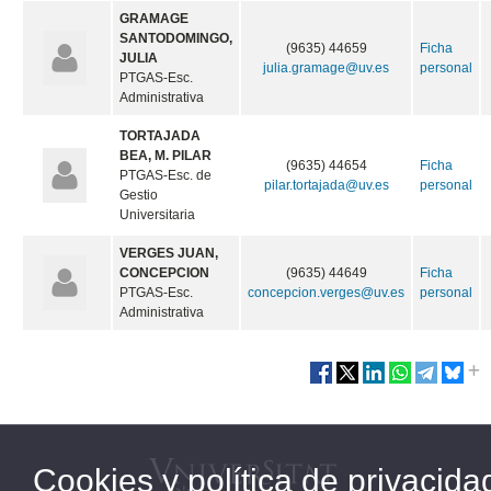
GRAMAGE
SANTODOMINGO,
(9635) 44659
Ficha
JULIA
julia.gramage@uv.es
personal
PTGAS-Esc.
Administrativa
TORTAJADA
BEA, M. PILAR
(9635) 44654
Ficha
PTGAS-Esc. de
pilar.tortajada@uv.es
personal
Gestio
Universitaria
VERGES JUAN,
CONCEPCION
(9635) 44649
Ficha
PTGAS-Esc.
concepcion.verges@uv.es
personal
Administrativa
Cookies y política de privacida