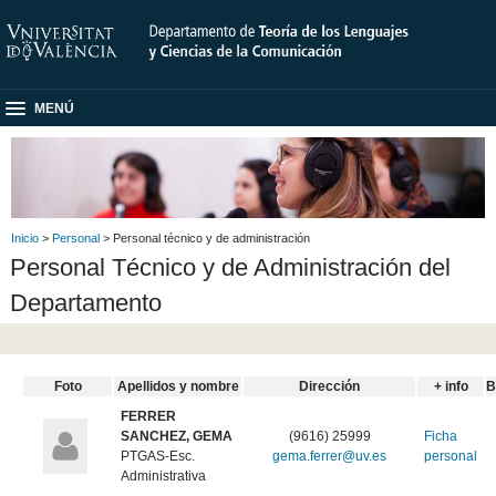
MENÚ
Inicio
>
Personal
> Personal técnico y de administración
Personal Técnico y de Administración del
Departamento
Foto
Apellidos y nombre
Dirección
+ info
B
FERRER
SANCHEZ, GEMA
(9616) 25999
Ficha
PTGAS-Esc.
gema.ferrer@uv.es
personal
Administrativa