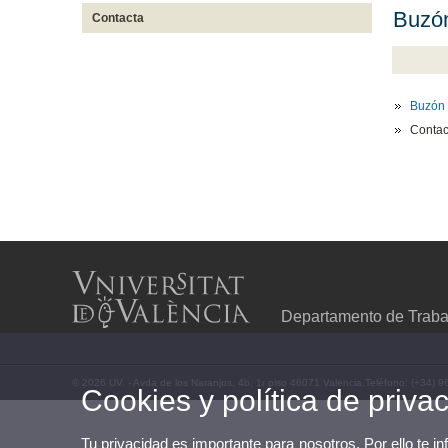
Buzón
Contacta
Buzón 
Contac
Departamento de Trabaj
© 2026 UV. - Avda de los Naranjos, 4b. 1r piso 46071 Valencia.Teléfono: (+34) 
Cookies y política de priva
Tu privacidad es importante para nosotros. Por ello te i