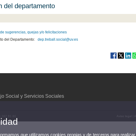
 del departamento
de sugerencias, quejas y/o felicitaciones
to del Departamento:
dep.treball.social@uv.es
o Social y Servicios Sociales
96 382 81 80
Aviso legal
|
A
cidad
nformamos que utilizamos cookies propias y de terceros para realizar