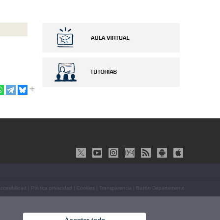
ccesibilidad
|
Política privacidad
|
Cookies
|
Transparencia
|
Buzón Departamento