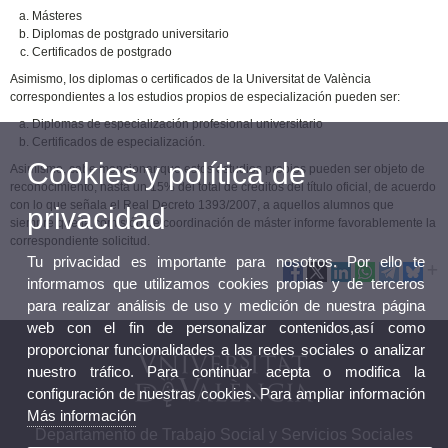
Másteres
Diplomas de postgrado universitario
Certificados de postgrado
Asimismo, los diplomas o certificados de la Universitat de València
correspondientes a los estudios propios de especialización pueden ser:
Diplomas de especialización profesional universitario
Certificados de especialización.
Cookies y política de
Asimismo, cabe mencionar que estos estudios propios pueden ser objeto de
reconocimiento, hasta un 15% del total de créditos del título oficial, de acuerdo
con lo que señala el Real Decreto 1393/2007, a aquellos alumnos que
privacidad
siempre que la comisión de coordinación de máster informe favorablemente la
correspondiente solicitud.
Tu privacidad es importante para nosotros. Por ello te
informamos que utilizamos cookies propias y de terceros
para realizar análisis de uso y medición de nuestra página
web con el fin de personalizar contenidos,así como
proporcionar funcionalidades a las redes sociales o analizar
nuestro tráfico. Para continuar acepta o modifica la
configuración de nuestras cookies. Para ampliar información
Más información
Departamento de Trabajo Social y Servicios Sociales