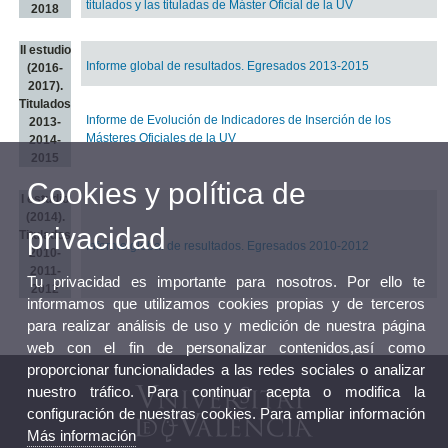
titulados y las tituladas de Máster Oficial de la UV
2018
II estudio
Informe global de resultados. Egresados 2013-2015
(2016-
2017).
Titulados
Informe de Evolución de Indicadores de Inserción de los
2013-
Másteres Oficiales de la UV
2014-
2015
Cookies y política de
I estudio
(2014).
privacidad
Titulados
Informe global de resultados. Egresados 2010-2012
2010-
2011-
Tu privacidad es importante para nosotros. Por ello te
2012
informamos que utilizamos cookies propias y de terceros
para realizar análisis de uso y medición de nuestra página
web con el fin de personalizar contenidos,así como
proporcionar funcionalidades a las redes sociales o analizar
nuestro tráfico. Para continuar acepta o modifica la
configuración de nuestras cookies. Para ampliar información
Más información