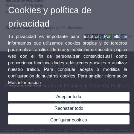
Servicio de Postgrado:
Teléfono: 963 98 30 06
Cookies y política de
E-mail:
doctorado@uv.es
privacidad
Buzón de sugerencias, quejas y/o felicitaciones
Tu privacidad es importante para nosotros. Por ello te
informamos que utilizamos cookies propias y de terceros
para realizar análisis de uso y medición de nuestra página
web con el fin de personalizar contenidos,así como
proporcionar funcionalidades a las redes sociales o analizar
nuestro tráfico. Para continuar acepta o modifica la
configuración de nuestras cookies. Para ampliar información
Más información
Programa de Doctorado en Estudios de Género y Políticas
de Igualdad
Aceptar todo
Rechazar todo
Configurar cookies
© 2026 UV. - c/ Serpis, 29. 46022 Valencia. Teléfono: 96 3983795
Aviso legal
|
Accesibilidad
|
Política privacidad
|
Cookies
|
Transparencia
|
Buzón de Contacto