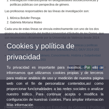
Investigación interdisciplinar en desigualdades socioeconómicas y
políticas públicas con perspectiva de género.
Las profesoras responsables de las líneas de investigación son:
Mónica Bolufer Peruga
Gabriela Moriana Mateo
Cada una de estas líneas se vincula estrechamente con uno de los dos
grupos de investigación del Institut Universitari d’Estudis de les Dones, que
son reconocidos oficialmente por la Universitat de València desde 2014.
Cookies y política de
Grupo de Investigación Desigualdades socioeconómicas y políticas
públicas con perspectiva de género (GENDESPOL), GIUV 2014-202
privacidad
Grupo de Investigación Género, Conocimiento, Història y Subjetividad
(GECOHIS), GIUV 2014-203
Tu privacidad es importante para nosotros. Por ello te
informamos que utilizamos cookies propias y de terceros
para realizar análisis de uso y medición de nuestra página
web con el fin de personalizar contenidos,así como
proporcionar funcionalidades a las redes sociales o analizar
nuestro tráfico. Para continuar acepta o modifica la
configuración de nuestras cookies. Para ampliar información
Más información
Programa de Doctorado en Estudios de Género y Políticas