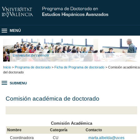
MENÚ
Universitat de València
Inicio
>
Programa de doctorado
>
Ficha de Programa de doctorado
> Comisión académica
del doctorado
SUBMENU
Comisión académica de doctorado
Comisión Académica
Nombre
Categoría
Contacto
Coordinadora
CU
marta.albelda
@uv.es