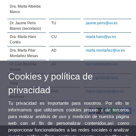
Dra. Marta Albelda
Marco
Dr. Jaume Peris
TU
jaume.peris@uv.es
Blanes (secretario)
Dra. Marta Haro
CU
marta.haro@uv.es
Cortés
Dra. Marta Pilar
AD
marta.montañez@uv.es
Montañez Mesas
Dr. Luis Bautista
AD
luis.bautista@uv.es
Boned
Cookies y política de
Dra. Nuria Girona
TU
nuria.girona@uv.es
Fibla
privacidad
Míriam Izquierdo
PAS
maria.izquierdo@uv.es
Martínez
Tu privacidad es importante para nosotros. Por ello te
informamos que utilizamos cookies propias y de terceros
para realizar análisis de uso y medición de nuestra página
web con el fin de personalizar contenidos,así como
proporcionar funcionalidades a las redes sociales o analizar