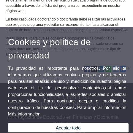
se detallan en la memoria de verificación de cada programa de doctorado,
accesible a través de la ficha del programa correspondiente en nuestra
página web.
En todo caso, cada doctorando o doctoranda debe realizar las actividades
que exige su programa y solicitar su reconocimiento hasta alcanzar el
número de horas requerido en cada tipo o categoría de actividad específica.
Por lo general, para que se considere completada una categoría de
Cookies y política de
actividad específica, el doctorando debe realizar varias, cada una con su
propia duración, hasta sumar el mínimo de horas exigido en ese tipo de
privacidad
actividad específica.
Tu privacidad es importante para nosotros. Por ello te
informamos que utilizamos cookies propias y de terceros
para realizar análisis de uso y medición de nuestra página
web con el fin de personalizar contenidos,así como
proporcionar funcionalidades a las redes sociales o analizar
nuestro tráfico. Para continuar acepta o modifica la
configuración de nuestras cookies. Para ampliar información
Más información
Programa de Doctorado en Finanzas y Economía
Cuantitativas
Aceptar todo