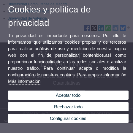
Universidad Complutense de Madrid
Cookies y política de
Universidad del País Vasco
Universidad de Valencia
privacidad
Tu privacidad es importante para nosotros. Por ello te
informamos que utilizamos cookies propias y de terceros
para realizar análisis de uso y medición de nuestra página
web con el fin de personalizar contenidos,así como
proporcionar funcionalidades a las redes sociales o analizar
nuestro tráfico. Para continuar acepta o modifica la
configuración de nuestras cookies. Para ampliar información
Programa de Doctorado en Finanzas y Economía
Más información
Cuantitativas
Aceptar todo
Rechazar todo
© 2026 UV. - Av. Tarongers, s/n. 46022 Valencia. Tel. 963828246
Configurar cookies
Aviso legal
|
Accesibilidad
|
Política privacidad
|
Cookies
|
Transparencia
|
Buzón de Contacto