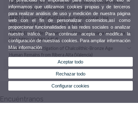
18247
Entorn de l´ era daurada dels salaris. Treball i nivells
informamos que utilizamos cookies propias y de terceros
de vida a la València medieval (1300-1460)
para realizar análisis de uso y medición de nuestra página
18257
Escoles i alfabetització en el món rural: Una
web con el fin de personalizar contenidos,así como
aproximació al cas Valencià (S. XIV-XV)
proporcionar funcionalidades a las redes sociales o analizar
18269
Els Boïl de Manises. La noblesa valenciana en la Baixa
nuestro tráfico. Para continuar acepta o modifica la
Edat Mitjana (1292-1454)
configuración de nuestras cookies. Para ampliar información
Más información
18266
The lnvestigation of Chalcolithic-Bronze Age
Human Remains from Ribera Alta (Valencia)
Aceptar todo
18267
Comercio de la Terra Sigillata Africana en Valentia
Rechazar todo
Configurar cookies
Encuéntranos
+
−