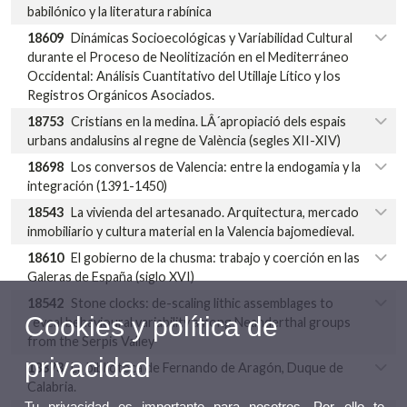
babilónico y la literatura rabínica
18609
Dinámicas Socioecológicas y Variabilidad Cultural
durante el Proceso de Neolitización en el Mediterráneo
Occidental: Análisis Cuantitativo del Utillaje Lítico y los
Registros Orgánicos Asociados.
18753
Cristians en la medina. LÂ´apropiació dels espais
urbans andalusins al regne de València (segles XII-XIV)
18698
Los conversos de Valencia: entre la endogamia y la
integración (1391-1450)
18543
La vivienda del artesanado. Arquitectura, mercado
inmobiliario y cultura material en la Valencia bajomedieval.
18610
El gobierno de la chusma: trabajo y coerción en las
Galeras de España (siglo XVI)
18542
Stone clocks: de-scaling lithic assemblages to
Cookies y política de
reveal behavioural variability among Neanderthal groups
from the Serpis Valley
privacidad
18373
La biblioteca de Fernando de Aragón, Duque de
Calabria.
Tu privacidad es importante para nosotros. Por ello te