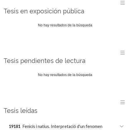
LOS/LAS
TRANSVERSALES
M
EL
DOCTORANDOS/AS
DEL
Tesis en exposición pública
CURSO
CURSO
10/12/24
2024-
ACADÉMICO
2025
2024-
No hay resultados de la búsqueda
20/12/24
2025
09/12/24
M
Tesis pendientes de lectura
No hay resultados de la búsqueda
M
Tesis leídas
19181
Fenicis i natius. Interpretació d'un fenomen