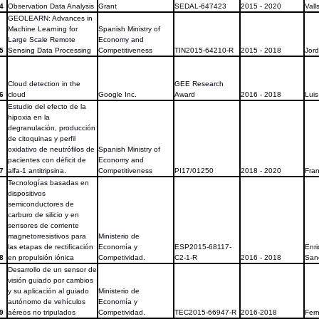
4
Observation Data Analysis
Grant
SEDAL-647423
2015 - 2020
Vall
GEOLEARN: Advances in
Machine Learning for
Spanish Ministry of
Large Scale Remote
Economy and
5
Sensing Data Processing
Competitiveness
TIN2015-64210-R
2015 - 2018
Jord
Cloud detection in the
GEE Research
6
cloud
Google Inc.
Award
2016 - 2018
Lui
Estudio del efecto de la
hipoxia en la
degranulación, producción
de citoquinas y perfil
oxidativo de neutrófilos de
Spanish Ministry of
pacientes con déficit de
Economy and
7
alfa-1 antitripsina.
Competitiveness
PI17/01250
2018 - 2020
Fran
Tecnologías basadas en
dispositivos
semiconductores de
carburo de silicio y en
sensores de corriente
magnetorresistivos para
Ministerio de
las etapas de rectificación
Economía y
ESP2015-68117-
Enr
8
en propulsión iónica
Competividad.
C2-1-R
2016 - 2018
San
Desarrollo de un sensor de
visión guiado por cambios
y su aplicación al guiado
Ministerio de
autónomo de vehículos
Economía y
9
aéreos no tripulados
Competividad.
TEC2015-66947-R
2016-2018
Fer