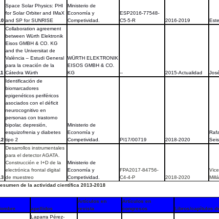
Space Solar Physics: PHI
Ministerio de
for Solar Orbiter and IMaX
Economía y
ESP2016-77548-
10
and SP for SUNRISE
Competividad.
C5-5-R
2016-2019
Est
Collaboration agreement
between Würth Elektronik
Eisos GMBH & CO. KG
and the Universitat de
València – Estudi General
WÜRTH ELEKTRONIK
para la creación de la
EISOS GMBH & CO.
11
Cátedra Würth
KG
--
2015-Actualidad
José
Identificación de
biomarcadores
epigenéticos periféricos
asociados con el déficit
neurocognitivo en
personas con trastorno
bipolar, depresión,
Ministerio de
esquizofrenia y diabetes
Economía y
Rafa
12
tipo 2
Competividad.
PI17/00719
2018-2020
Sei
Desarrollos instrumentales
para el detector AGATA.
Construcción e I+D de la
Ministerio de
electrónica frontal digital
Economía y
FPA2017-84756-
Vic
13
de muestreo
Competividad.
C4-4-P
2018-2020
Mill
esumen de la actividad científica 2013-2018
Artículos en
Artículos en
Nombre
apellidos
revista
congresos
Libros/capítulos de
Laparra Pérez-