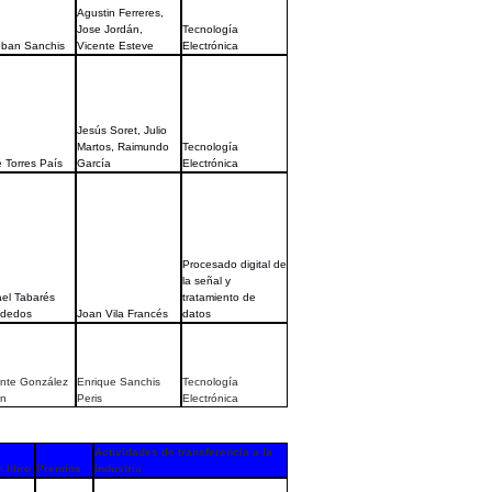
Agustin Ferreres,
Jose Jordán,
Tecnología
eban Sanchis
Vicente Esteve
Electrónica
Jesús Soret, Julio
Martos, Raimundo
Tecnología
 Torres País
García
Electrónica
Procesado digital de
la señal y
el Tabarés
tratamiento de
sdedos
Joan Vila Francés
datos
ente González
Enrique Sanchis
Tecnología
án
Peris
Electrónica
Actividades de transferencia a la
 libro
Premios
industria