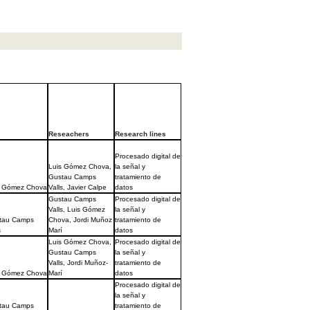
Reseachers
Research lines
Procesado digital de
Luis Gómez Chova,
la señal y
Gustau Camps
tratamiento de
s Gómez Chova
Valls, Javier Calpe
datos
Gustau Camps
Procesado digital de
Valls, Luis Gómez
la señal y
tau Camps
Chova, Jordi Muñoz
tratamiento de
s
Marí
datos
Luis Gómez Chova,
Procesado digital de
Gustau Camps
la señal y
Valls, Jordi Muñoz-
tratamiento de
s Gómez Chova
Marí
datos
Procesado digital de
la señal y
tau Camps
tratamiento de