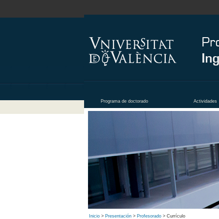
Programa de doctorado
Actividades
Inicio
>
Presentación
>
Profesorado
> Currículo