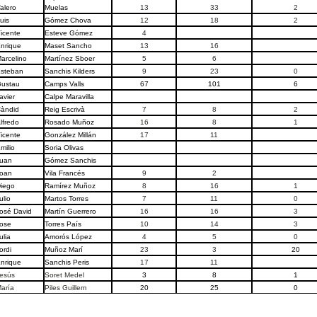
alero
Muelas
13
33
2
uis
Gómez Chova
12
18
2
icente
Esteve Gómez
4
nrique
Maset Sancho
13
16
arcelino
Martínez Sboer
5
6
steban
Sanchis Kilders
9
23
0
ustau
Camps Valls
67
101
6
avier
Calpe Maravilla
àndid
Reig Escrivà
7
8
2
lfredo
Rosado Muñoz
16
8
1
icente
González Millán
17
11
milio
Soria Olivas
uan
Gómez Sanchis
oan
Vila Francés
9
2
iego
Ramírez Muñoz
8
16
1
ulio
Martos Torres
7
11
0
osé David
Martín Guerrero
16
16
3
ose
Torres País
10
14
3
ulia
Amorós López
4
5
0
ordi
Muñoz Marí
23
3
20
nrique
Sanchis Peris
17
11
esús
Soret Medel
3
8
1
aría
Piles Guillem
20
25
0