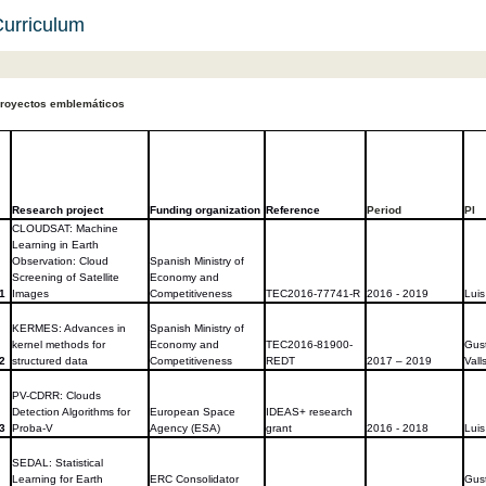
urriculum
royectos emblemáticos
Research project
Funding organization
Reference
Period
PI
CLOUDSAT: Machine
Learning in Earth
Observation: Cloud
Spanish Ministry of
Screening of Satellite
Economy and
1
Images
Competitiveness
TEC2016-77741-R
2016 - 2019
Lui
KERMES: Advances in
Spanish Ministry of
kernel methods for
Economy and
TEC2016-81900-
Gus
2
structured data
Competitiveness
REDT
2017 – 2019
Vall
PV-CDRR: Clouds
Detection Algorithms for
European Space
IDEAS+ research
3
Proba-V
Agency (ESA)
grant
2016 - 2018
Lui
SEDAL: Statistical
Learning for Earth
ERC Consolidator
Gus