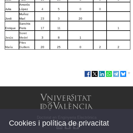
Amorós
Julia
López
4
5
0
0
Muñoz
Jordi
Marí
23
3
20
Sanchis
Enrique
Peris
17
11
1
Soret
Jesús
Medel
3
8
1
Piles
María
Guillem
20
25
0
2
2
Doctorat en Enginyeria Electrònica
Cookies i política de privacitat