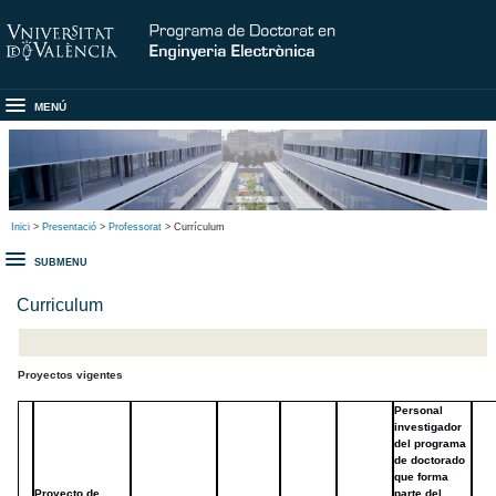
MENÚ
Inici
>
Presentació
>
Professorat
> Currículum
SUBMENU
Curriculum
Proyectos vigentes
Personal
investigador
del programa
de doctorado
que forma
Proyecto de
parte del