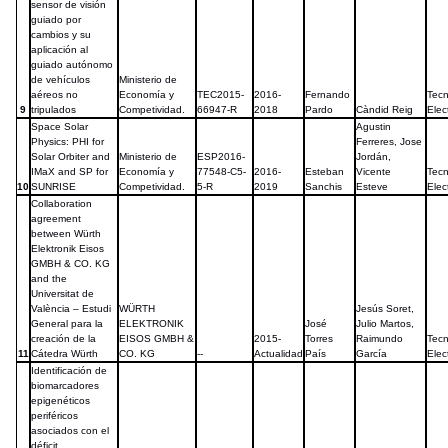
sensor de visión
guiado por
cambios y su
aplicación al
guiado autónomo
de vehículos
Ministerio de
aéreos no
Economía y
TEC2015-
2016-
Fernando
Tecn
9
tripulados
Competividad.
66947-R
2018
Pardo
Càndid Reig
Elec
Space Solar
Agustin
Physics: PHI for
Ferreres, Jose
Solar Orbiter and
Ministerio de
ESP2016-
Jordán,
IMaX and SP for
Economía y
77548-C5-
2016-
Esteban
Vicente
Tecn
10
SUNRISE
Competividad.
5-R
2019
Sanchis
Esteve
Elec
Collaboration
agreement
between Würth
Elektronik Eisos
GMBH & CO. KG
and the
Universitat de
València – Estudi
WÜRTH
Jesús Soret,
General para la
ELEKTRONIK
José
Julio Martos,
creación de la
EISOS GMBH &
2015-
Torres
Raimundo
Tecn
11
Cátedra Würth
CO. KG
--
Actualidad
País
García
Elec
Identificación de
biomarcadores
epigenéticos
periféricos
asociados con el
déficit