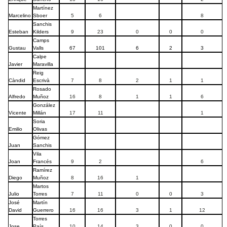
Martínez
Marcelino
Sboer
5
6
8
Sanchis
Esteban
Kilders
9
23
0
0
0
Camps
Gustau
Valls
67
101
6
2
3
Calpe
Javier
Maravilla
Reig
Càndid
Escrivà
7
8
2
1
1
Rosado
Alfredo
Muñoz
16
8
1
1
6
González
Vicente
Millán
17
11
1
Soria
Emilio
Olivas
Gómez
Juan
Sanchis
Vila
Joan
Francés
9
2
6
Ramírez
Diego
Muñoz
8
16
1
Martos
Julio
Torres
7
11
0
0
3
José
Martín
David
Guerrero
16
16
3
1
12
Torres
Jose
País
10
14
3
0
0