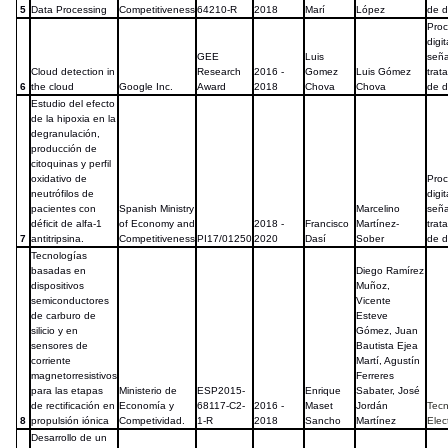
5
Data Processing
Competitiveness
64210-R
2018
Marí
López
de d
Pro
digit
GEE
Luis
seña
Cloud detection in
Research
2016 -
Gomez
Luis Gómez
trat
6
the cloud
Google Inc.
Award
2018
Chova
Chova
de d
Estudio del efecto
de la hipoxia en la
degranulación,
producción de
citoquinas y perfil
oxidativo de
Pro
neutrófilos de
digit
pacientes con
Spanish Ministry
Marcelino
seña
déficit de alfa-1
of Economy and
2018 -
Francisco
Martínez-
trat
7
antitripsina.
Competitiveness
PI17/01250
2020
Dasí
Sober
de d
Tecnologías
basadas en
Diego Ramírez
dispositivos
Muñoz,
semiconductores
Vicente
de carburo de
Esteve
silicio y en
Gómez, Juan
sensores de
Bautista Ejea
corriente
Martí, Agustín
magnetorresistivos
Ferreres
para las etapas
Ministerio de
ESP2015-
Enrique
Sabater, José
de rectificación en
Economía y
68117-C2-
2016 -
Maset
Jordán
Tecn
8
propulsión iónica
Competividad.
1-R
2018
Sancho
Martínez
Elec
Desarrollo de un