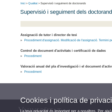
Inici
>
Qualitat
> Supervisió i seguiment de doctorands
Supervisió i seguiment dels doctoran
Assignació de tutor i director de tesi
Procediment d'assignació. Modificació de l'assignació. Termini pe
Control de document d'activitats i certificació de dades
Procediment
Valoració anual del pla d'investigació i el document d'activ
Procediment
Cookies i política de privaci
La teva privacitat és important per a nosaltres. Per això