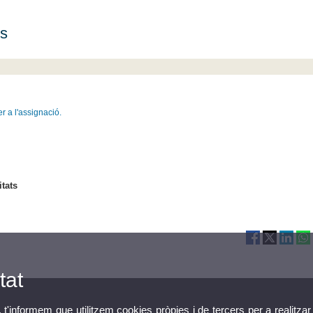
ds
r a l'assignació.
itats
tat
, t'informem que utilitzem cookies pròpies i de tercers per a realitzar