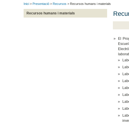
Inici
>
Presentació
>
Recursos
> Recursos humans i materials
Recu
Recursos humans i materials
El Pro
Escuel
Electr
labora
Labo
Labo
Labo
Labo
Labo
Labo
Labo
Labo
Labo
inve