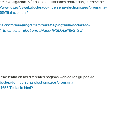
 de investigación. Véanse las actividades realizadas, la relevancia
://www.uv.es/uvweb/doctorado-ingenieria-electronica/es/programa-
5/Titulacio.html?
rama-doctorado/programa/programa/programa-doctorado-
C_Enginyeria_Electronica/Page/TPGDetaill&p2=3-2
se encuentra en las diferentes páginas web de los grupos de
doctorado-ingenieria-electronica/es/programa-
655/Titulacio.html?