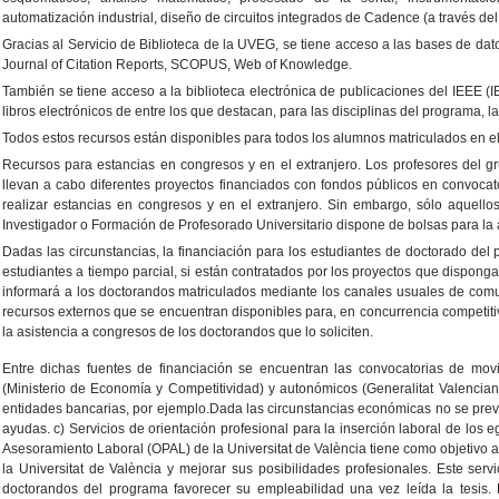
automatización industrial, diseño de circuitos integrados de Cadence (a través d
Gracias al Servicio de Biblioteca de la UVEG, se tiene acceso a las bases de dat
Journal of Citation Reports, SCOPUS, Web of Knowledge.
También se tiene acceso a la biblioteca electrónica de publicaciones del IEEE (I
libros electrónicos de entre los que destacan, para las disciplinas del programa, 
Todos estos recursos están disponibles para todos los alumnos matriculados en 
Recursos para estancias en congresos y en el extranjero. Los profesores del gr
llevan a cabo diferentes proyectos financiados con fondos públicos en convocato
realizar estancias en congresos y en el extranjero. Sin embargo, sólo aquel
Investigador o Formación de Profesorado Universitario dispone de bolsas para la a
Dadas las circunstancias, la financiación para los estudiantes de doctorado del
estudiantes a tiempo parcial, si están contratados por los proyectos que dispong
informará a los doctorandos matriculados mediante los canales usuales de comun
recursos externos que se encuentran disponibles para, en concurrencia competitiva
la asistencia a congresos de los doctorandos que lo soliciten.
Entre dichas fuentes de financiación se encuentran las convocatorias de mov
(Ministerio de Economía y Competitividad) y autonómicos (Generalitat Valencia
entidades bancarias, por ejemplo.Dada las circunstancias económicas no se pre
ayudas. c) Servicios de orientación profesional para la inserción laboral de los
Asesoramiento Laboral (OPAL) de la Universitat de València tiene como objetivo ay
la Universitat de València y mejorar sus posibilidades profesionales. Este servi
doctorandos del programa favorecer su empleabilidad una vez leída la tesis. P