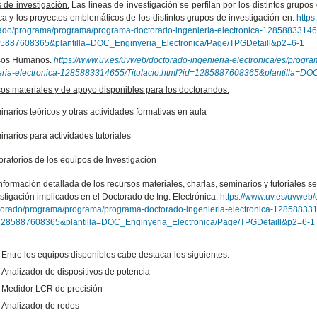
 de investigación.
Las líneas de investigación se perfilan por los distintos grupos
ica y los proyectos emblemáticos de los distintos grupos de investigación en:
https
ado/programa/programa/programa-doctorado-ingenieria-electronica-128588331465
5887608365&plantilla=DOC_Enginyeria_Electronica/Page/TPGDetaill&p2=6-1
sos Humanos.
https://www.uv.es/uvweb/doctorado-ingenieria-electronica/es/prog
eria-electronica-1285883314655/Titulacio.html?id=1285887608365&plantilla=DO
os materiales y de apoyo disponibles para los doctorandos:
narios teóricos y otras actividades formativas en aula
narios para actividades tutoriales
ratorios de los equipos de Investigación
nformación detallada de los recursos materiales, charlas, seminarios y tutoriales 
stigación implicados en el Doctorado de Ing. Electrónica:
https://www.uv.es/uvweb/
torado/programa/programa/programa-doctorado-ingenieria-electronica-1285883314
1285887608365&plantilla=DOC_Enginyeria_Electronica/Page/TPGDetaill&p2=6-1
Entre los equipos disponibles cabe destacar los siguientes:
Analizador de dispositivos de potencia
Medidor LCR de precisión
Analizador de redes