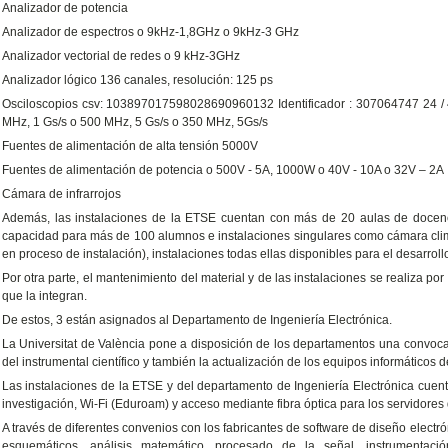
Analizador de potencia
Analizador de espectros o 9kHz-1,8GHz o 9kHz-3 GHz
Analizador vectorial de redes o 9 kHz-3GHz
Analizador lógico 136 canales, resolución: 125 ps
Osciloscopios csv: 103897017598028690960132 Identificador : 307064747 24 / 
MHz, 1 Gs/s o 500 MHz, 5 Gs/s o 350 MHz, 5Gs/s
Fuentes de alimentación de alta tensión 5000V
Fuentes de alimentación de potencia o 500V - 5A, 1000W o 40V - 10A o 32V – 2A
Cámara de infrarrojos
Además, las instalaciones de la ETSE cuentan con más de 20 aulas de docenci
capacidad para más de 100 alumnos e instalaciones singulares como cámara clim
en proceso de instalación), instalaciones todas ellas disponibles para el desarrol
Por otra parte, el mantenimiento del material y de las instalaciones se realiza po
que la integran.
De estos, 3 están asignados al Departamento de Ingeniería Electrónica.
La Universitat de València pone a disposición de los departamentos una convocat
del instrumental científico y también la actualización de los equipos informáticos 
Las instalaciones de la ETSE y del departamento de Ingeniería Electrónica cuenta
investigación, Wi-Fi (Eduroam) y acceso mediante fibra óptica para los servidores
A través de diferentes convenios con los fabricantes de software de diseño elect
esquemáticos, análisis matemático, procesado de la señal, instrumentació