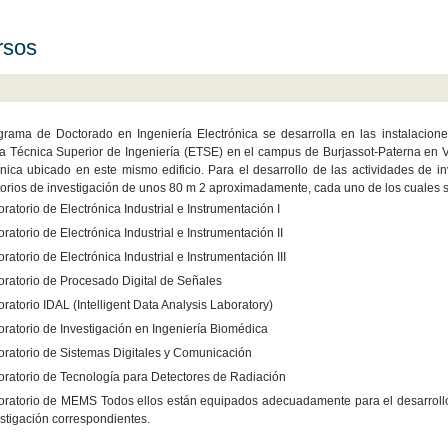
rsos
grama de Doctorado en Ingeniería Electrónica se desarrolla en las instalacion
a Técnica Superior de Ingeniería (ETSE) en el campus de Burjassot-Paterna en 
ónica ubicado en este mismo edificio. Para el desarrollo de las actividades de 
torios de investigación de unos 80 m 2 aproximadamente, cada uno de los cuales se
ratorio de Electrónica Industrial e Instrumentación I
ratorio de Electrónica Industrial e Instrumentación II
ratorio de Electrónica Industrial e Instrumentación III
ratorio de Procesado Digital de Señales
ratorio IDAL (Intelligent Data Analysis Laboratory)
ratorio de Investigación en Ingeniería Biomédica
ratorio de Sistemas Digitales y Comunicación
ratorio de Tecnología para Detectores de Radiación
ratorio de MEMS Todos ellos están equipados adecuadamente para el desarrollo d
stigación correspondientes.