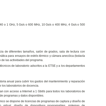
40 o 1 GHz, 5 Gs/s o 600 MHz, 10 Gs/s o 400 MHz, 4 Gs/s o 500
a de diferentes tamaños, salón de grados, sala de lectura con
ática para ensayos de estrés térmico y cámara anecóica (todavía
lo de las actividades del programa.
r técnicos de laboratorio adscritos a la ETSE y a los departamentos
oria anual para cubrir los gastos del mantenimiento y reparación
de los laboratorios de docencia.
n con acceso a Internet a 1 Gbit/s para todos los laboratorios de
 de programas y datos disponibles.
rónico se dispone de licencias de programas de captura y diseño de
n virtual, diseño de dispositivos programables, sistemas de