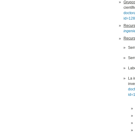
Grupos
científ
doctor
id=128
Recur
ingeni
Recurs
Semi
Semi
Labo
La i
inve
doc
id=