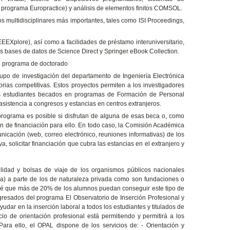
el programa Europractice) y análisis de elementos finitos COMSOL.
os multidisciplinares más importantes, tales como ISI Proceedings,
EEEXplore), así como a facilidades de préstamo interuniversitario,
las bases de datos de Science Direct y Springer eBook Collection.
el programa de doctorado
upo de investigación del departamento de Ingeniería Electrónica
rias competitivas. Estos proyectos permiten a los investigadores
los estudiantes becados en programas de Formación de Personal
sistencia a congresos y estancias en centros extranjeros.
 programa es posible si disfrutan de alguna de esas beca o, como
an de financiación para ello. En todo caso, la Comisión Académica
icación (web, correo electrónico, reuniones informativas) de los
, solicitar financiación que cubra las estancias en el extranjero y
ilidad y bolsas de viaje de los organismos públicos nacionales
na) a parte de los de naturaleza privada como son fundaciones o
vé que más de 20% de los alumnos puedan conseguir este tipo de
 egresados del programa El Observatorio de Inserción Profesional y
udar en la inserción laboral a todos los estudiantes y titulados de
cio de orientación profesional está permitiendo y permitirá a los
ara ello, el OPAL dispone de los servicios de: - Orientación y