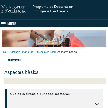
MENÚ
Inici
>
Admissió i matrícula
>
Direcció de Tesi
> Aspectes bàsics
SUBMENU
Aspectes bàsics
Què és la direcció d’una tesi doctoral?