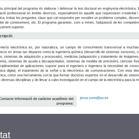
tiu principal del programa és elaborar i defensar la tesi doctoral en enginyeria electrònica.
ació professional en àmbits diversos, especialment en aquells que requereixen creativitat 
ica, trobar les preguntes claus que cal respondre per resoldre un problema complex, dissen
it de coneixement, etc. El programa garanteix, com a mínim, l'adquisició de les competènc
yament superior.
ripció:
eniería electrónica es, por naturaleza, un campo de conocimiento transversal a muchas
nicos en áreas tan dispares como la ingeniería química (desarrollo de sistemas sensores, c
s, sistemas de adquisición y procesado), medicina (adquisición y tratamiento de imágenes, 
mía, sistemas de ayuda a discapacitados, sistemas de medida de precisión), ciencias físi
sciplinariedad de aplicaciones supone para el ingeniero e ingeniera la necesidad de conoc
ónica digital, el tratamiento de la señal o la electrónica de comunicaciones. Con esta 
nica, como una herramienta con la que formar doctores expertos en el desarrollo de sistem
 diversas disciplinas y de llevar a cabo investigación en el campo de la electrónica para la 
jesus.soret@uv.es
Contacte informació de caràcter acadèmic del
programa:
tat