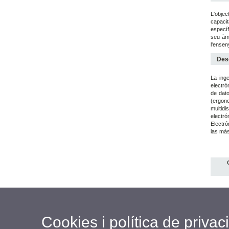
L'objec
capacit
específ
seu àmb
l'ensen
Desc
La ing
electró
de dato
(ergono
multidi
electr
Electró
las más
Cookies i política de privaci