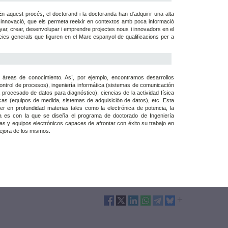
 En aquest procés, el doctorand i la doctoranda han d'adquirir una alta
i innovació, que els permeta reeixir en contextos amb poca informació
yar, crear, desenvolupar i emprendre projectes nous i innovadors en el
ies generals que figuren en el Marc espanyol de qualificacions per a
 áreas de conocimiento. Así, por ejemplo, encontramos desarrollos
ontrol de procesos), ingeniería informática (sistemas de comunicación
procesado de datos para diagnóstico), ciencias de la actividad física
cas (equipos de medida, sistemas de adquisición de datos), etc. Esta
er en profundidad materias tales como la electrónica de potencia, la
idea es con la que se diseña el programa de doctorado de Ingeniería
as y equipos electrónicos capaces de afrontar con éxito su trabajo en
mejora de los mismos.