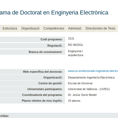
ama de Doctorat en Enginyeria Electrònica
Estructura
Organització
Competències
Admissió
Directors/es de Tesis
3131
Codi programa:
RD 99/2011
Regulació:
Enginyeria i
Branca de coneixement:
arquitectura
www.uv.es/doctorado-ingenieria-electr
Web específica del doctorat:
Organització:
Departamento Ingeniería Electrónica
Centre de gestió:
Escola de Doctorat
Universitats participants:
Universitat de València.- (UVEG)
Coordinador/a del programa:
Dr. Jesús Soret Medel
Places ofertes de nou ingrés:
15 plazas.
ctius: