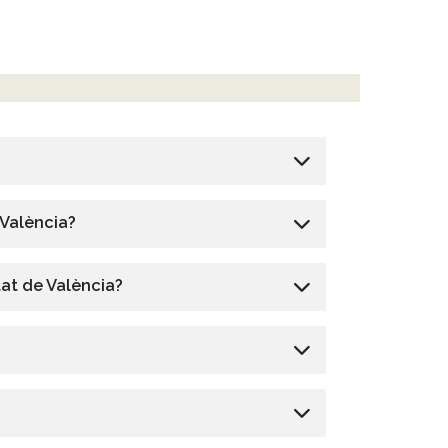
 València?
tat de València?