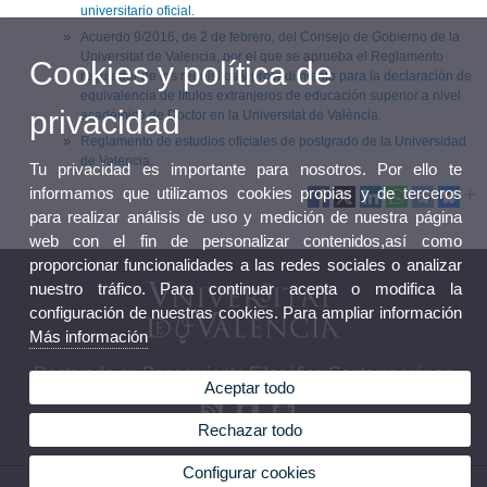
universitario oficial.
Acuerdo 9/2016, de 2 de febrero, del Consejo de Gobierno de la
Universitat de Valencia, por el que se aprueba el Reglamento
Cookies y política de
regulador de los requisitos y procedimiento para la declaración de
equivalencia de títulos extranjeros de educación superior a nivel
privacidad
académico de Doctor en la Universitat de València.
Reglamento de estudios oficiales de postgrado de la Universidad
de Valencia
.
Tu privacidad es importante para nosotros. Por ello te
informamos que utilizamos cookies propias y de terceros
para realizar análisis de uso y medición de nuestra página
web con el fin de personalizar contenidos,así como
proporcionar funcionalidades a las redes sociales o analizar
nuestro tráfico. Para continuar acepta o modifica la
configuración de nuestras cookies. Para ampliar información
Más información
Doctorado en Pensamiento Filosófico Contemporáneo
Aceptar todo
Rechazar todo
Configurar cookies
© 2026 UV. - Av. Blasco Ibáñez, 30. 46010 Valencia.