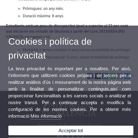
Pròrrogues: un any més.
Duració màxima: 8 anys.
Estudiants amb un grau de discapacitat igual o superior al 33 per cent
que iniciaren els estudis de doctorat a partir del curs 2023/2024 (RD
576/2023), en aquest cas:
Cookies i política de
Modalitat a temps complet: 6 anys sense possibilitat de pròrroga.
privacitat
Modalitat a temps parcial: 9 anys, sense possibilitat de pròrroga.
La teva privacitat és important per a nosaltres. Per això,
t'informem que utilitzem cookies pròpies i de tercers per a
realitzar anàlisis d'ús i mesurament de la nostra pàgina web
amb la finalitat de personalitzar continguts,així com
proporcionar funcionalitats a les xarxes socials o analitzar el
nostre trànsit. Per a continuar accepta o modifica la
configuració de les nostres cookies. Per a obtenir més
informació
Més informació
Doctorat en Economia Social
Acceptar tot