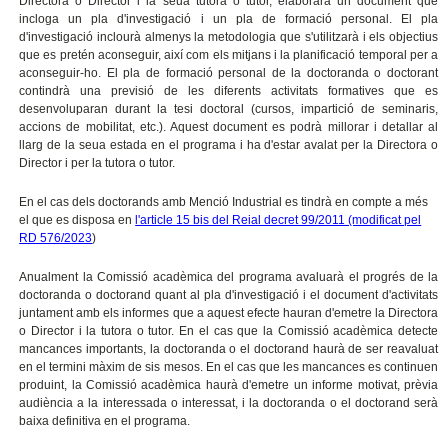
Directora o Director i la seua tutora o tutor, elaborarà un document que
incloga un pla d'investigació i un pla de formació personal. El pla
d'investigació inclourà almenys la metodologia que s'utilitzarà i els objectius
que es pretén aconseguir, així com els mitjans i la planificació temporal per a
aconseguir-ho. El pla de formació personal de la doctoranda o doctorant
contindrà una previsió de les diferents activitats formatives que es
desenvoluparan durant la tesi doctoral (cursos, impartició de seminaris,
accions de mobilitat, etc.). Aquest document es podrà millorar i detallar al
llarg de la seua estada en el programa i ha d'estar avalat per la Directora o
Director i per la tutora o tutor.
En el cas dels doctorands amb Menció Industrial es tindrà en compte a més
el que es disposa en
l'article 15 bis del Reial decret 99/2011 (modificat pel
RD 576/2023
)
Anualment la Comissió acadèmica del programa avaluarà el progrés de la
doctoranda o doctorand quant al pla d'investigació i el document d'activitats
juntament amb els informes que a aquest efecte hauran d'emetre la Directora
o Director i la tutora o tutor. En el cas que la Comissió acadèmica detecte
mancances importants, la doctoranda o el doctorand haurà de ser reavaluat
en el termini màxim de sis mesos. En el cas que les mancances es continuen
produint, la Comissió acadèmica haurà d'emetre un informe motivat, prèvia
audiència a la interessada o interessat, i la doctoranda o el doctorand serà
baixa definitiva en el programa.