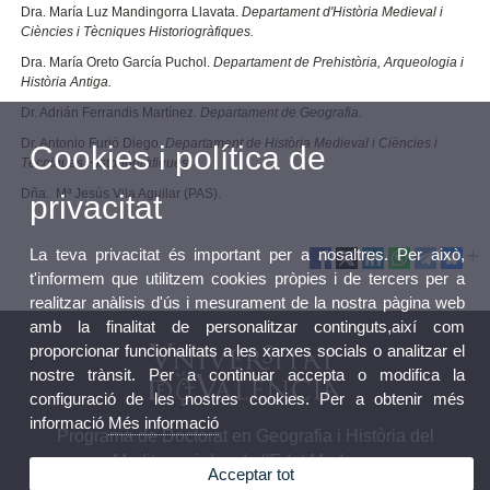
Dra. María Luz Mandingorra Llavata.
Departament d'Història Medieval i
Ciències i Tècniques Historiogràfiques.
Dra. María Oreto García Puchol.
Departament de Prehistòria, Arqueologia i
Història Antiga.
Dr. Adrián Ferrandis Martínez.
Departament de Geografia.
Dr. Antonio Furió Diego.
Departament de Història Medieval i Ciències i
Cookies i política de
Tècniques Historiogràfiques.
Dña. Mª Jesús Vila Aguilar (PAS).
privacitat
La teva privacitat és important per a nosaltres. Per això,
t'informem que utilitzem cookies pròpies i de tercers per a
realitzar anàlisis d'ús i mesurament de la nostra pàgina web
amb la finalitat de personalitzar continguts,així com
proporcionar funcionalitats a les xarxes socials o analitzar el
nostre trànsit. Per a continuar accepta o modifica la
configuració de les nostres cookies. Per a obtenir més
informació
Més informació
Programa de Doctorat en Geografia i Història del
Mediterrani des de l'Edat Moderna
Acceptar tot