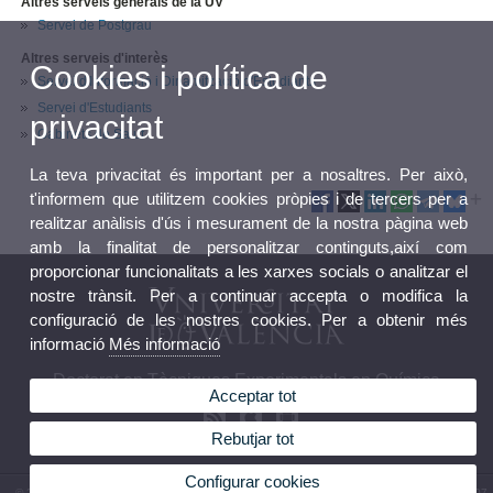
Altres serveis generals de la UV
Servei de Postgrau
Altres serveis d'interès
Cookies i política de
Servei d'Informació i Dinamització d'Estudiants
Servei d'Estudiants
privacitat
Gabinets de Salut
La teva privacitat és important per a nosaltres. Per això,
t'informem que utilitzem cookies pròpies i de tercers per a
realitzar anàlisis d'ús i mesurament de la nostra pàgina web
amb la finalitat de personalitzar continguts,així com
proporcionar funcionalitats a les xarxes socials o analitzar el
nostre trànsit. Per a continuar accepta o modifica la
configuració de les nostres cookies. Per a obtenir més
informació
Més informació
Doctorat en Tècniques Experimentals en Química
Acceptar tot
Rebutjar tot
Configurar cookies
© 2026 UV. - Av. Vicent Andrés Estellés, 19. 46100 Burjassot, València. Telèfon: 96 3544407