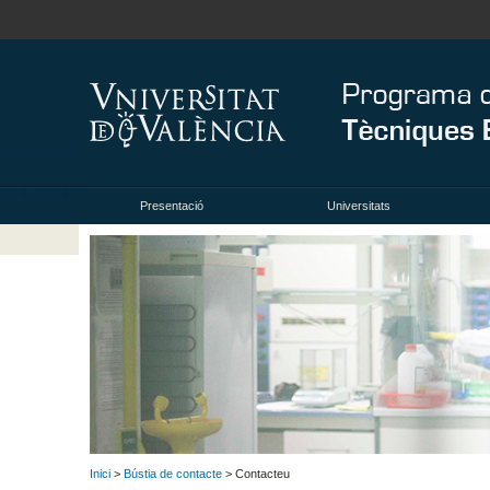
Presentació
Universitats
Inici
>
Bústia de contacte
> Contacteu