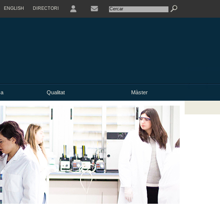
ENGLISH
DIRECTORI
USER
ca
Qualitat
Màster