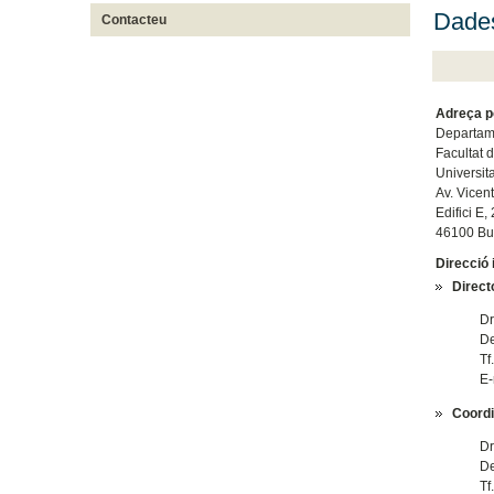
Dades
Contacteu
Adreça p
Departame
Facultat 
Universit
Av. Vicen
Edifici E,
46100 Bur
Direcció 
Direct
Dr
De
Tf
E-
Coordi
Dr
De
Tf