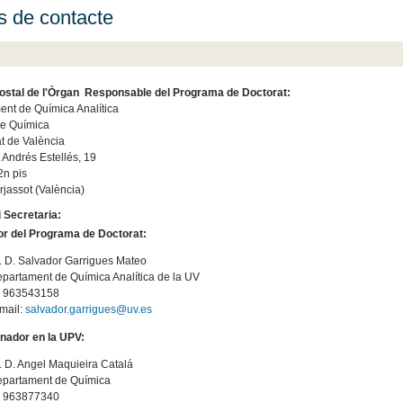
 de contacte
ostal de l'Òrgan Responsable del Programa de Doctorat:
nt de Química Analítica
de Química
at de València
t Andrés Estellés, 19
 2n pis
jassot (València)
i Secretaria:
or del Programa de Doctorat:
. D. Salvador Garrigues Mateo
partament de Química Analítica de la UV
. 963543158
mail:
salvador.garrigues@uv.es
nador en la UPV:
. D. Angel Maquieira Catalá
partament de Química
. 963877340