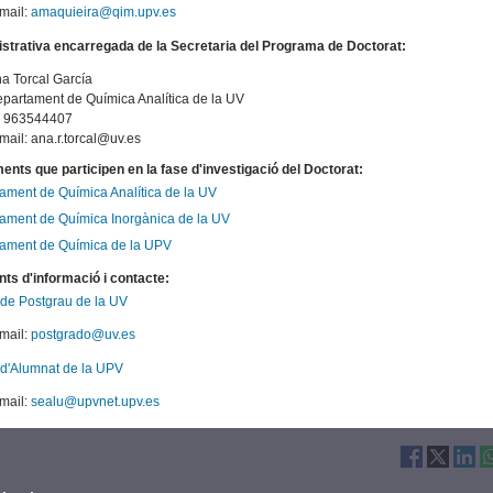
mail:
amaquieira@qim.upv.es
strativa encarregada de la Secretaria del Programa de Doctorat:
a Torcal García
partament de Química Analítica de la UV
. 963544407
mail: ana.r.torcal@uv.es
nts que participen en la fase d'investigació del Doctorat:
ament de Química Analítica de la UV
ament de Química Inorgànica de la UV
ament de Química de la UPV
nts d'informació i contacte:
 de Postgrau de la UV
mail:
postgrado@uv.es
 d'Alumnat de la UPV
mail:
sealu@upvnet.upv.es