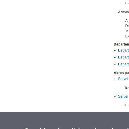
E-
Admini
An
De
Tf
E-
Departame
Depart
Depart
Depart
Altres pu
Servei
E-
Servei
E-