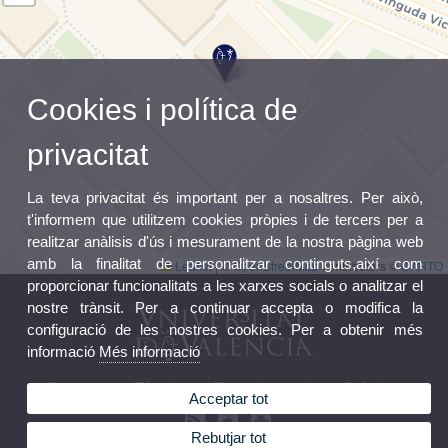
Cookies i política de
privacitat
La teva privacitat és important per a nosaltres. Per això,
t'informem que utilitzem cookies pròpies i de tercers per a
realitzar anàlisis d'ús i mesurament de la nostra pàgina web
amb la finalitat de personalitzar continguts,així com
Leaflet
|
©
OpenStreetMap
contributors ©
CARTO
proporcionar funcionalitats a les xarxes socials o analitzar el
nostre trànsit. Per a continuar accepta o modifica la
configuració de les nostres cookies. Per a obtenir més
informació
Més informació
Doctorat en Tècniques Experimentals en Química
Acceptar tot
Rebutjar tot