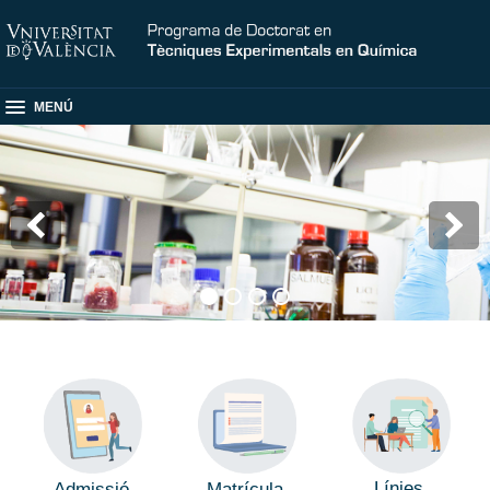
MENÚ
Línies
Admissió
Matrícula