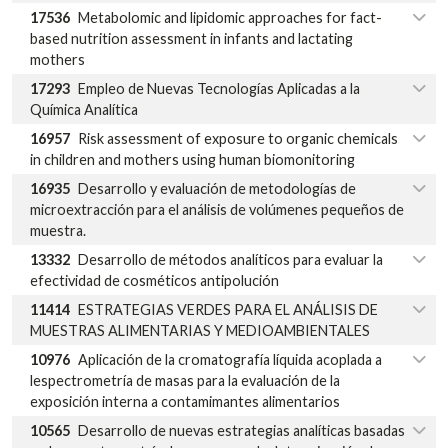
17536
Metabolomic and lipidomic approaches for fact-
based nutrition assessment in infants and lactating
mothers
17293
Empleo de Nuevas Tecnologías Aplicadas a la
Química Analítica
16957
Risk assessment of exposure to organic chemicals
in children and mothers using human biomonitoring
16935
Desarrollo y evaluación de metodologías de
microextracción para el análisis de volúmenes pequeños de
muestra.
13332
Desarrollo de métodos analíticos para evaluar la
efectividad de cosméticos antipolución
11414
ESTRATEGIAS VERDES PARA EL ANÁLISIS DE
MUESTRAS ALIMENTARIAS Y MEDIOAMBIENTALES
10976
Aplicación de la cromatografía líquida acoplada a
lespectrometría de masas para la evaluación de la
exposición interna a contamimantes alimentarios
10565
Desarrollo de nuevas estrategias analíticas basadas