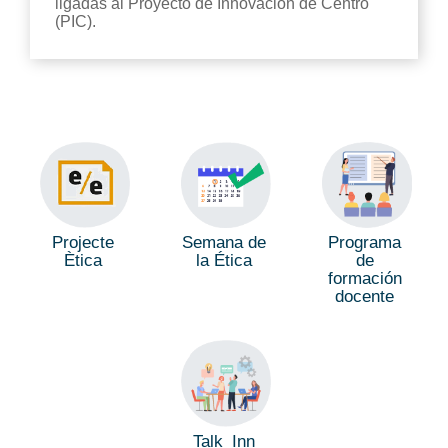
ligadas al Proyecto de Innovación de Centro
(PIC).
Semana de
Programa
Projecte
la Ética
de
Ètica
formación
docente
Talk_Inn