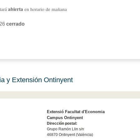
abierta
stará
en horario de mañana
026
cerrado
a y Extensión Ontinyent
Extensió Facultat d'Economia
Campus Ontinyent
Dirección postal:
Grupo Ramón Llin s/n
46870 Ontinyent (València)