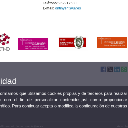
Teléfono:
962917530
E-mail:
ontinyent@uv.es
cidad
nformamos que utilizamos cookies propias y de terceros para realizar
 con el fin de personalizar contenidos,así como proporcionar
tráfico. Para continuar acepta o modifica la configuración de nuestras
49 - e-mail:
fac.economia@uv.es
Aviso le