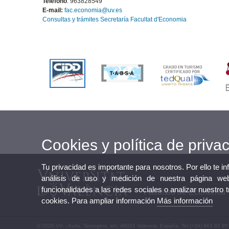
Teléfono
: 963828549
E-mail:
fac.economia@uv.es
Consultas y trámites Secretaría Facultat d'Economia
Cookies y política de priva
Tu privacidad es importante para nosotros. Por ello te i
análisis de uso y medición de nuestra página web
funcionalidades a las redes sociales o analizar nuestro 
Facultad de Economía
cookies. Para ampliar información
Más información
© 2026 UV. - Avda. Tarongers, s/n. 46022 Valencia. España. Tel (+34) 963 82 85 