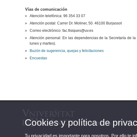
Vías de comunicación
Atención telefónica: 96 354 33 07
Atención postal: Carrer Dr. Moliner, 50. 46100 Burjassot
Correo electrónico: fac.fisiques@uv.es
Atención personal: En las dependencias de la Secretaría de la F
lunes y martes).
Buzón de sugerencia, quejas y felicitaciones
Encuestas
Cookies y política de priva
Facultad de Física
Tu privacidad es importante para nosotros. Por ello te i