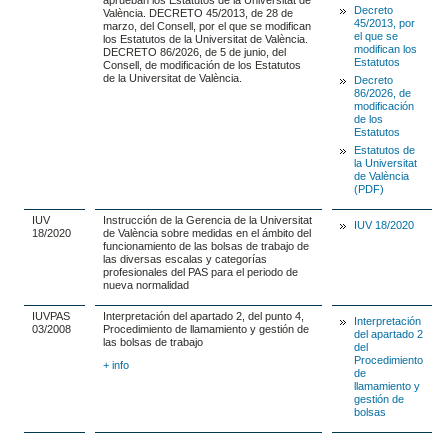
aprueban los Estatutos de la Universitat de
Decreto
València. DECRETO 45/2013, de 28 de
45/2013, por
marzo, del Consell, por el que se modifican
el que se
los Estatutos de la Universitat de València.
modifican los
DECRETO 86/2026, de 5 de junio, del
Estatutos
Consell, de modificación de los Estatutos
de la Universitat de València.
Decreto
86/2026, de
modificación
de los
Estatutos
Estatutos de
la Universitat
de València
(PDF)
IUV
Instrucción de la Gerencia de la Universitat
IUV 18/2020
18/2020
de València sobre medidas en el ámbito del
funcionamiento de las bolsas de trabajo de
las diversas escalas y categorías
profesionales del PAS para el periodo de
nueva normalidad
IUVPAS
Interpretación del apartado 2, del punto 4,
Interpretación
03/2008
Procedimiento de llamamiento y gestión de
del apartado 2
las bolsas de trabajo
del
Procedimiento
+ info
de
llamamiento y
gestión de
bolsas