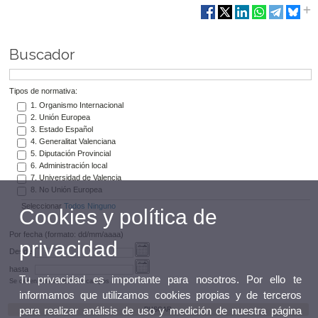
Buscador
Tipos de normativa:
1. Organismo Internacional
2. Unión Europea
3. Estado Español
4. Generalitat Valenciana
5. Diputación Provincial
6. Administración local
7. Universidad de Valencia
8. No Unión Europea
Seleccionar
Todos
Ninguno
Cookies y política de
Por fecha (formato: dd/mm/aaaa)
privacidad
Desde
hasta
Tu privacidad es importante para nosotros. Por ello te
Se deben rellenar los dos campos
informamos que utilizamos cookies propias y de terceros
para realizar análisis de uso y medición de nuestra página