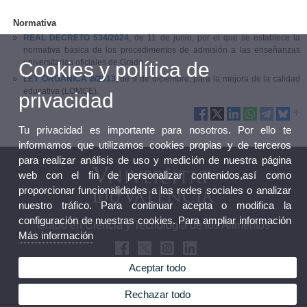
Normativa
REAL DECRETO 534/2024
, de 11 de junio, por el que se establece la
normativa básica de los procedimentos de admisión a las enseñanzas
universitarias oficiales de Grado.
Cookies y política de
LEY ORGÁNICA 8/2013
, de 9 de diciembre, para la mejora de la calidad
educativa (LOMCE).
privacidad
Tu privacidad es importante para nosotros. Por ello te
informamos que utilizamos cookies propias y de terceros
para realizar análisis de uso y medición de nuestra página
web con el fin de personalizar contenidos,así como
proporcionar funcionalidades a las redes sociales o analizar
nuestro tráfico. Para continuar acepta o modifica la
configuración de nuestras cookies. Para ampliar información
Grado en Ciencia y Tecnología de los Alimentos
Más información
Aceptar todo
Rechazar todo