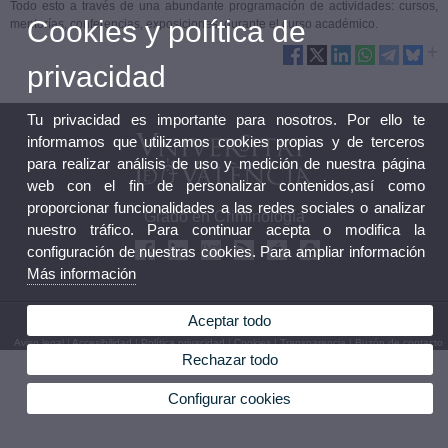
Todo esto a través de una abundante programación de actividades: cursos,
Cookies y política de
mentorías, conferencias, exposiciones durante el curso académico.
privacidad
Tu privacidad es importante para nosotros. Por ello te
informamos que utilizamos cookies propias y de terceros
para realizar análisis de uso y medición de nuestra página
web con el fin de personalizar contenidos,así como
proporcionar funcionalidades a las redes sociales o analizar
Grado en Criminología
nuestro tráfico. Para continuar acepta o modifica la
configuración de nuestras cookies. Para ampliar información
Más información
Aceptar todo
© 2026 UV. - Av. dels Tarongers, s/n 46022 Valencia. Teléfono: (+34) 963 864 100
Aviso legal
|
Accesibilidad
|
Política privacidad
|
Cookies
|
Transparencia
|
Buzón de contacto
Rechazar todo
Configurar cookies