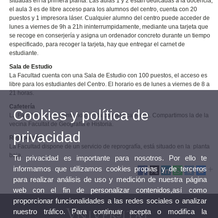
situadas en la primera planta. Las aulas 1 y 2 están dedicadas a la docencia,
el aula 3 es de libre acceso para los alumnos del centro, cuenta con 20
puestos y 1 impresora láser. Cualquier alumno del centro puede acceder de
lunes a viernes de 9h a 21h ininterrumpidamente, mediante una tarjeta que
se recoge en conserjería y asigna un ordenador concreto durante un tiempo
especificado, para recoger la tarjeta, hay que entregar el carnet de
estudiante.
Sala de Estudio
La Facultad cuenta con una Sala de Estudio con 100 puestos, el acceso es
libre para los estudiantes del Centro. El horario es de lunes a viernes de 8 a
21 horas.
Cafetería
Cookies y política de
La Facultad actualmente no cuenta con una cafetería. Compartimos la de la
vecina Facultat de Geografía e Historia.
privacidad
Reprografía
La Facultad dispone de un servicio de reprografía, está situado en la planta
baja.
Tu privacidad es importante para nosotros. Por ello te
informamos que utilizamos cookies propias y de terceros
para realizar análisis de uso y medición de nuestra página
web con el fin de personalizar contenidos,así como
proporcionar funcionalidades a las redes sociales o analizar
nuestro tráfico. Para continuar acepta o modifica la