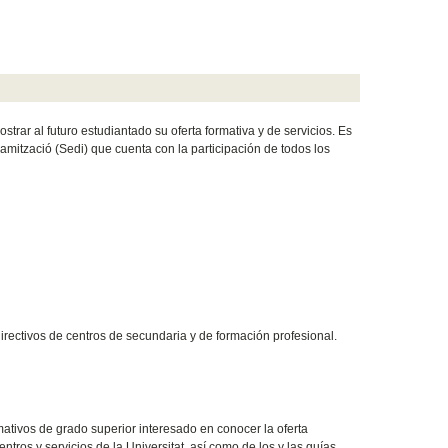
trar al futuro estudiantado su oferta formativa y de servicios. Es
inamització (Sedi) que cuenta con la participación de todos los
irectivos de centros de secundaria y de formación profesional.
mativos de grado superior interesado en conocer la oferta
entros y servicios de la Universitat, así como de los y las guías