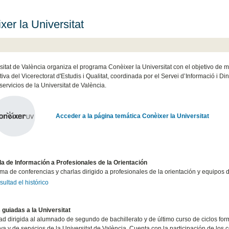
xer la Universitat
sitat de València organiza el programa Conèixer la Universitat con el objetivo de mos
tiva del Vicerectorat d'Estudis i Qualitat, coordinada por el Servei d’Informació i D
servicios de la Universitat de València.
Acceder a la página temática Conèixer la Universitat
a de Información a Profesionales de la Orientación
a de conferencias y charlas dirigido a profesionales de la orientación y equipos d
ultad el histórico
s guiadas a la Universitat
ad dirigida al alumnado de segundo de bachillerato y de último curso de ciclos for
va y de servicios de la Universitat de València. Cuenta con la participación de los c