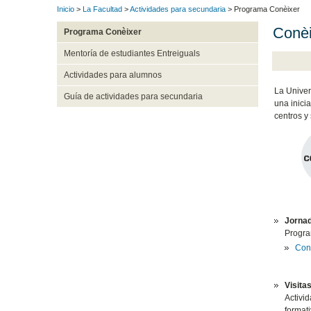
Inicio
>
La Facultad
>
Actividades para secundaria
> Programa Conèixer
Conèi
Programa Conèixer
Mentoría de estudiantes Entreiguals
Actividades para alumnos
La Univer
Guía de actividades para secundaria
una inicia
centros y 
Jornad
Program
Cons
Visita
Activid
formati