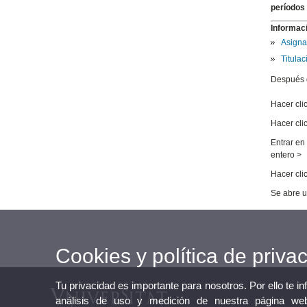
períodos
Informaci
Asigna
Titula
Después d
Hacer cli
Hacer cli
Entrar en
entero >
Hacer cli
Se abre u
Cookies y política de priva
Tu privacidad es importante para nosotros. Por ello te i
análisis de uso y medición de nuestra página web