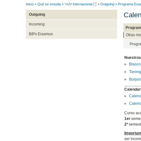
Inicio
>
Qué se estudia
>
'>UV Internacional
>
Outgoing
>
Programa Eras
Calen
Outgoing
Incoming
Program
BIPs Erasmus
Otras mo
Progr
Nuestro
Blasco
Tarong
Burjas
Calendar
Calend
Calend
Curso aca
1er
semes
2º
semest
Importan
ser incom