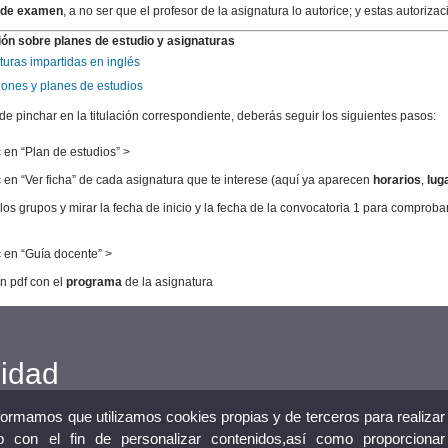
 de examen
, a no ser que el profesor de la asignatura lo autorice; y estas autori
ón sobre planes de estudio y asignaturas
turas impartidas en inglés
ciones y planes de estudios
e pinchar en la titulación correspondiente, deberás seguir los siguientes pasos:
c en “Plan de estudios” >
c en “Ver ficha” de cada asignatura que te interese (aquí ya aparecen
horarios
,
lug
 los grupos y mirar la fecha de inicio y la fecha de la convocatoria 1 para comprob
c en “Guía docente” >
n pdf con el
programa
de la asignatura
cidad
nformamos que utilizamos cookies propias y de terceros para realizar
 con el fin de personalizar contenidos,así como proporcionar