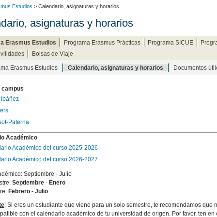
mus Estudios
> Calendario, asignaturas y horarios
dario, asignaturas y horarios
a Erasmus Estudios
Programa Erasmus Prácticas
Programa SICUE
Progr
vilidades
Bolsas de Viaje
ama Erasmus Estudios
Calendario, asignaturas y horarios
Documentos útil
s campus
 Ibáñez
ers
sot-Paterna
io Académico
ario Académico del curso 2025-2026
ario Académico del curso 2026-2027
démico: Septiembre - Julio
tre:
Septiembre
-
Enero
re:
Febrero
-
Julio
te
: Si eres un estudiante que viene para un solo semestre, te recomendamos que
patible con el calendario académico de tu universidad de origen. Por favor, ten e