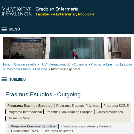
MENÚ
Inicio
>
Qué se estudia
>
'>UV Internacional
>
Outgoing
>
Programa Erasmus Estudios
>
Programa Erasmus Estudios
> Información general
SUBMENU
Erasmus Estudios - Outgoing
Programa Erasmus Estudios
Programa Erasmus Prácticas
Programa SICUE
Programa Internacional
Erasmus+ Movilidad no Europea
Otras movilidades
Bolsas de Viaje
Programa Erasmus Estudios
Calendario, asignaturas y horarios
Documentos útiles
Recursos de interés