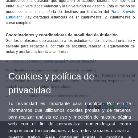
acuerdo con la duración que figura en el acuerdo bilateral de movilidad
entre la Universitat de Valencia y la universidad de destino. Esta duración se
puede consultar en la oferta de destinos por titulación del
Portal Serveis
Estudiant
. Hay ofertadas estancias de 1r cuatrimestre, 2º cuatrimestre o
curso completo.
Coordinadores y coordinadoras de movilidad de titulación
Son los profesores que asesoran a los estudiantes de movilidad entrante y
saliente para redactar el contrato de estudios, realizar la equivalencia de
notas y prestar asistencia académica.
Lista de coordinadores/as académicas de titulación
Coordinadores y coordinadoras de movilidad de centro
Cookies y política de
Cada Facultad cuenta con un Coordinador de Centro. Normalmente es el
vicedecano de relaciones internacionales. Es el máximo responsable de
cada Facultad en asuntos de movilidad.
privacidad
Lista de cordinadores/as académicas de centro
Tu privacidad es importante para nosotros. Por ello te
informamos que utilizamos cookies propias y de terceros
para realizar análisis de uso y medición de nuestra página
web con el fin de personalizar contenidos,así como
proporcionar funcionalidades a las redes sociales o analizar
nuestro tráfico. Para continuar acepta o modifica la