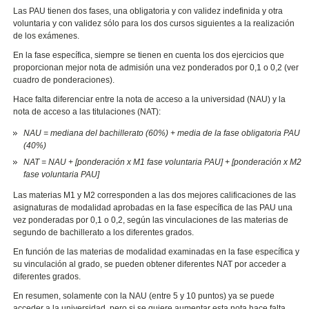
Las PAU tienen dos fases, una obligatoria y con validez indefinida y otra
voluntaria y con validez sólo para los dos cursos siguientes a la realización
de los exámenes.
En la fase específica, siempre se tienen en cuenta los dos ejercicios que
proporcionan mejor nota de admisión una vez ponderados por 0,1 o 0,2 (ver
cuadro de ponderaciones).
Hace falta diferenciar entre la nota de acceso a la universidad (NAU) y la
nota de acceso a las titulaciones (NAT):
NAU = mediana del bachillerato (60%) + media de la fase obligatoria PAU
(40%)
NAT = NAU + [ponderación x M1 fase voluntaria PAU] + [ponderación x M2
fase voluntaria PAU]
Las materias M1 y M2 corresponden a las dos mejores calificaciones de las
asignaturas de modalidad aprobadas en la fase específica de las PAU una
vez ponderadas por 0,1 o 0,2, según las vinculaciones de las materias de
segundo de bachillerato a los diferentes grados.
En función de las materias de modalidad examinadas en la fase específica y
su vinculación al grado, se pueden obtener diferentes NAT por acceder a
diferentes grados.
En resumen, solamente con la NAU (entre 5 y 10 puntos) ya se puede
acceder a la universidad, pero si se quiere aumentar esta nota hace falta