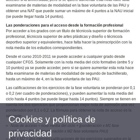
examinarse de materias de modalidad en la fase voluntaria de las PAU y
obtener una NAT que puede sumar un máximo de 4 puntos a la NAU inicial
(se puede llegar hasta 14 puntos).
Las ponderaciones para el acceso desde la formación profesional
Por acceder a los grados con un título de técnico/a superior de formación
profesional, técnico/a superior de artes plásticas y diseño o técnico/a
deportivo superior y equivalentes, hace falta hacer la preinscripción con la
nota media de los estudios correspondientes.
Desde el curso 2010-2011 se puede acceder a cualquier grado desde
cualquier CFGS. Solamente con la nota media del ciclo formativo (entre 5 y
10 puntos) ya se puede acceder, pero si se quiere aumentar esta nota hace
falta examinarse de materias de modalidad de segundo de bachillerato,
hasta un máximo de 4, en la fase voluntaria de las PAU.
Las calificaciones de los ejercicios de la fase voluntaria se ponderan por 0,1
o 0,2 (ver cuadro de ponderaciones), y pueden aumentar la nota media del
ciclo hasta 4 puntos (se puede llegar hasta 14 puntos). Siempre se tienen en
cuenta los dos ejercicios que proporcionan mejor nota de admisión una vez
ponderados por 0,1 o 0,2. La fórmula para obtener la nota de acceso es la
siguiente:
Cookies y política de
Nota de acceso = nota media del ciclo + [ponderación x M1 fase
privacidad
voluntaria PAU] + [ponderación x M2 fase voluntaria PAU]
M1 y M2 = dos mejores calificaciones de los ejercicios superados en la